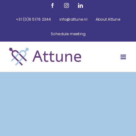
Ga
Facebook
Instagram
LinkedIn
naar
inhoud
+31 (0)6 5176 2344
info@attune.nl
About Attune
Schedule meeting