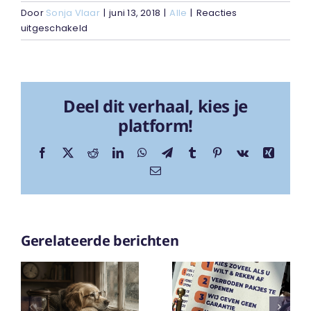
Door
Sonja Vlaar
|
juni 13, 2018
|
Alle
|
Reacties
voor
uitgeschakeld
Wat
leren
we
van
Deel dit verhaal, kies je
het
onzekerheidsprincipe?
platform!
Facebook
X
Reddit
LinkedIn
WhatsApp
Telegram
Tumblr
Pinterest
Vk
Xing
E-
mail
Gerelateerde berichten