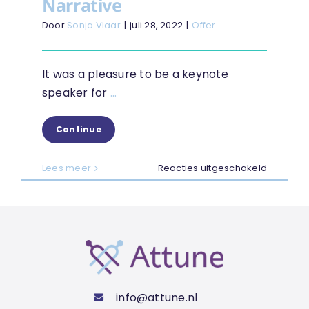
Narrative
Door
Sonja Vlaar
|
juli 28, 2022
|
Offer
It was a pleasure to be a keynote
speaker for
...
Continue
voor
Lees meer
Reacties uitgeschakeld
KeyNote
Speaker
Self
Narrativ
info@attune.nl