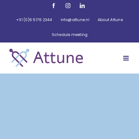
Ga
Facebook
Instagram
LinkedIn
naar
inhoud
+31 (0)6 5176 2344
info@attune.nl
About Attune
Schedule meeting