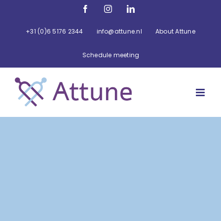
Ga
Facebook
Instagram
LinkedIn
naar
inhoud
+31 (0)6 5176 2344
info@attune.nl
About Attune
Schedule meeting