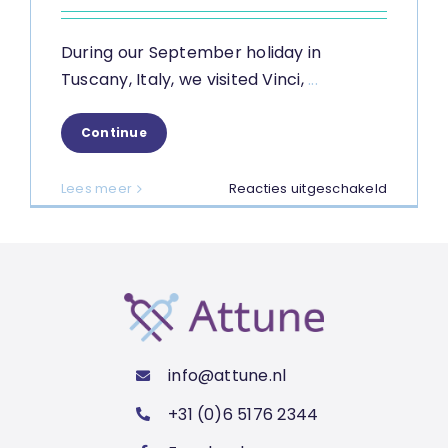
During our September holiday in
Tuscany, Italy, we visited Vinci,
...
Continue
voor
Lees meer
Reacties uitgeschakeld
In
the
footstep
of
Leonard
da
Vinci
info@attune.nl
+31 (0)6 5176 2344