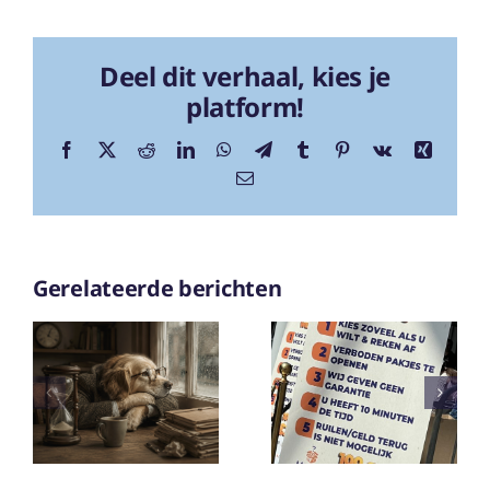
Deel dit verhaal, kies je
platform!
Facebook
X
Reddit
LinkedIn
WhatsApp
Telegram
Tumblr
Pinterest
Vk
Xing
E-
mail
Gerelateerde berichten