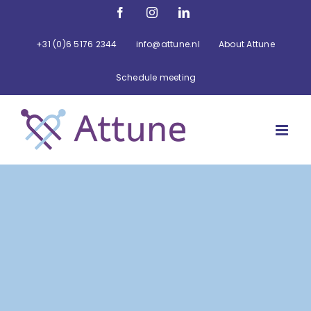
Ga
Facebook
Instagram
LinkedIn
naar
inhoud
+31 (0)6 5176 2344
info@attune.nl
About Attune
Schedule meeting