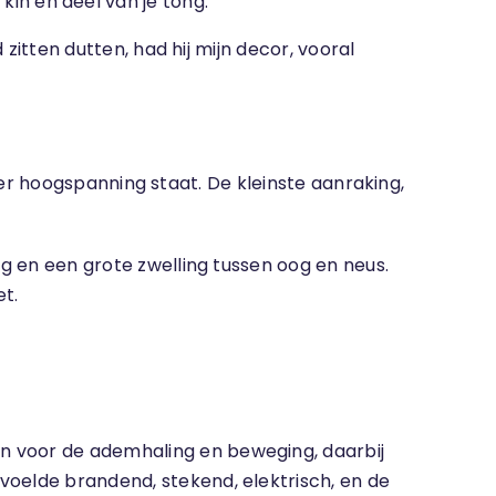
 kin en deel van je tong.
 zitten dutten, had hij mijn decor, vooral
onder hoogspanning staat. De kleinste aanraking,
og en een grote zwelling tussen oog en neus.
t.
n voor de ademhaling en beweging, daarbij
voelde brandend, stekend, elektrisch, en de