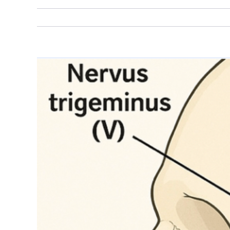
Bekijk
grotere
afbeelding