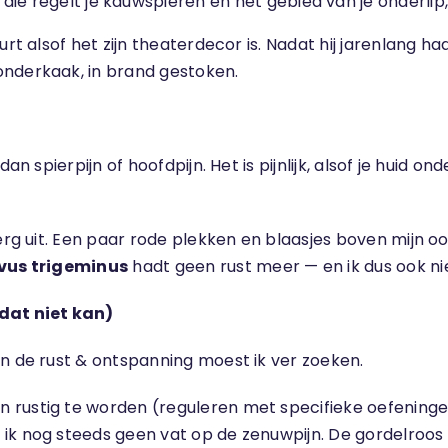
, die regelt je kauwspieren en het gebied van je onderlip,
rt alsof het zijn theaterdecor is. Nadat hij jarenlang had
onderkaak, in brand gestoken.
an spierpijn of hoofdpijn. Het is pijnlijk, alsof je huid 
 erg uit. Een paar rode plekken en blaasjes boven mijn o
vus trigeminus
hadt geen rust meer — en ik dus ook nie
dat niet kan)
n de rust & ontspanning moest ik ver zoeken.
 rustig te worden (reguleren met specifieke oefeninge
ik nog steeds geen vat op de zenuwpijn. De gordelroos 