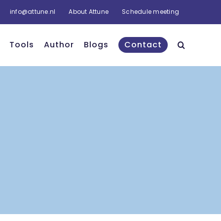
info@attune.nl
About Attune
Schedule meeting
Tools
Author
Blogs
Contact