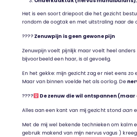
Onderkaaktak (nervus mandibularis)
Het is een soort driepoot die het gezicht bestuu
rondom de oogtak en met uitstraling naar de 
????
Zenuwpijn is geen gewone pijn
Zenuwpijn voelt pijnlijk maar voelt heel anders d
bijvoorbeeld een haar, is al gevoelig.
En het gekke: mijn gezicht zag er niet eens zo
Maar van binnen voelde het als oorlog. De
ner
????‍
De zenuw die wil ontspannen (maar 
Alles aan een kant van mij gezicht stond
aan
e
Met de mij wel bekende technieken om kalm en
gebruik makend van mijn nervus vagus ) kreeg 