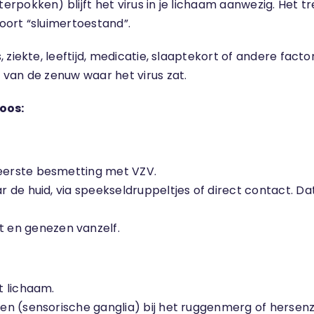
terpokken) blijft het virus in je lichaam aanwezig. Het 
oort “sluimertoestand”.
 ziekte, leeftijd, medicatie, slaaptekort of andere fact
 van de zenuw waar het virus zat.
oos:
 eerste besmetting met VZV.
ar de huid, via speekseldruppeltjes of direct contact. D
 en genezen vanzelf.
t lichaam.
open (sensorische ganglia) bij het ruggenmerg of hersenz