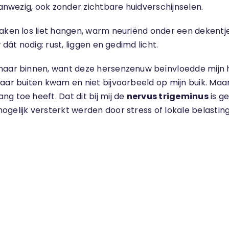
aanwezig, ook zonder zichtbare huidverschijnselen.
aken los liet hangen, warm neuriënd onder een dekentje 
 dát nodig: rust, liggen en gedimd licht.
aar binnen, want deze hersenzenuw beïnvloedde mijn hele
aar buiten kwam en niet bijvoorbeeld op mijn buik. Maar 
g toe heeft. Dat dit bij mij de
nervus trigeminus
is g
gelijk versterkt werden door stress of lokale belasting.