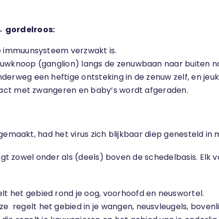
→ gordelroos:
je immuunsysteem verzwakt is.
nuwknoop (ganglion) langs de zenuwbaan naar buiten na
derweg een heftige ontsteking in de zenuw zelf, en jeuk
ontact met zwangeren en baby’s wordt afgeraden.
gemaakt, had het virus zich blijkbaar diep genesteld in 
igt zowel onder als (deels) boven de schedelbasis. Elk v
egelt het gebied rond je oog, voorhoofd en neuswortel.
ze regelt het gebied in je wangen, neusvleugels, bovenli