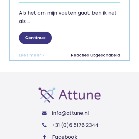
Als het om mijn voeten gaat, ben ik net
als
...
Continue
voor
Lees meer
Reacties uitgeschakeld
Wandel
je
Brein
Fit
info@attune.nl
+31 (0)6 5176 2344
Facebook