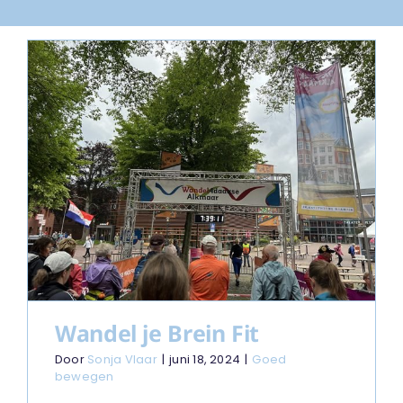
Wandel je Brein Fit
Door
Sonja Vlaar
|
juni 18, 2024
|
Goed
bewegen