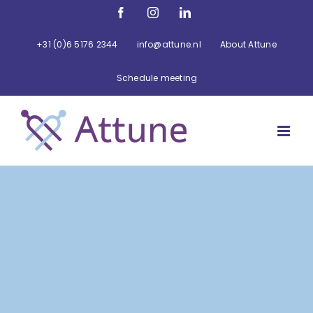
Ga
Facebook
Instagram
LinkedIn
naar
inhoud
+31 (0)6 5176 2344
info@attune.nl
About Attune
Schedule meeting