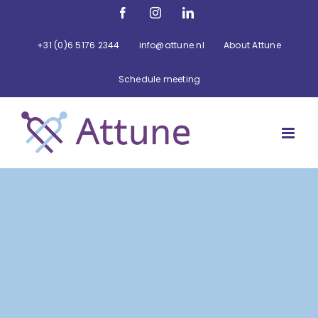
Ga
Facebook
Instagram
LinkedIn
naar
inhoud
+31 (0)6 5176 2344
info@attune.nl
About Attune
Schedule meeting