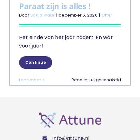
Paraat zijn is alles !
Door
Sonja Vlaar
|
december 6, 2020
|
Offer
Het einde van het jaar nadert. En wát
voor jaar!
...
Continue
voor
Lees meer
Reacties uitgeschakeld
Paraat
zijn
is
alles
!
info@attune.nl