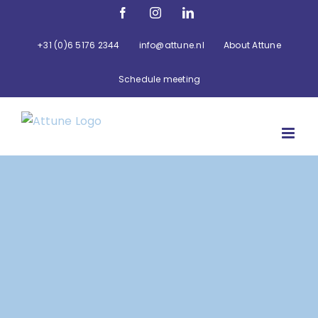
Ga
Facebook
Instagram
LinkedIn
naar
inhoud
+31 (0)6 5176 2344
info@attune.nl
About Attune
Schedule meeting