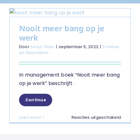
Nooit meer bang op je
werk
Door
Sonja Vlaar
|
september 5, 2022
|
Emoties
en Gevoelens
In management boek “Nooit meer bang
op je werk” beschrijft
...
Continue
voor
Lees meer
Reacties uitgeschakeld
Nooit
meer
bang