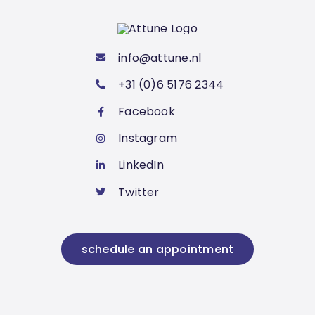
op
je
werk
info@attune.nl
+31 (0)6 5176 2344
Facebook
Instagram
LinkedIn
Twitter
schedule an appointment