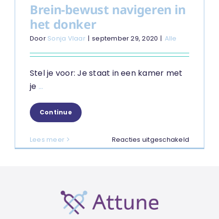
Brein-bewust navigeren in
het donker
Door
Sonja Vlaar
|
september 29, 2020
|
Alle
Stel je voor: Je staat in een kamer met
je
...
Continue
voor
Lees meer
Reacties uitgeschakeld
Brein-
bewust
navigere
in
het
donker