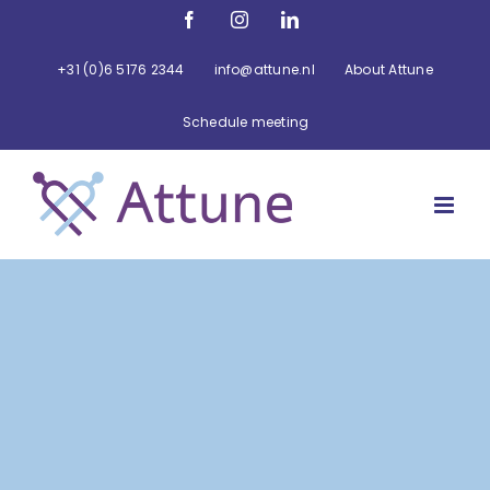
Ga
Facebook
Instagram
LinkedIn
naar
inhoud
+31 (0)6 5176 2344
info@attune.nl
About Attune
Schedule meeting