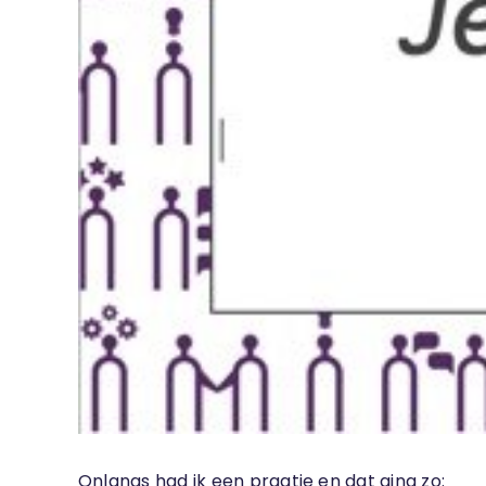
Onlangs had ik een praatje en dat ging zo: