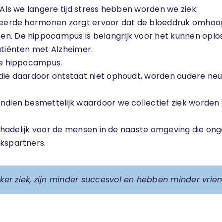
 Als we langere tijd stress hebben worden we ziek:
ateerde hormonen zorgt ervoor dat de bloeddruk omhoog
n. De hippocampus is belangrijk voor het kunnen oplo
atiënten met Alzheimer.
nde hippocampus.
 die daardoor ontstaat niet ophoudt, worden oudere ne
ndien besmettelijk waardoor we collectief ziek worden v
k schadelijk voor de mensen in de naaste omgeving die 
ekspartners.
aker ziek, zijn minder succesvol en hebben minder vrie