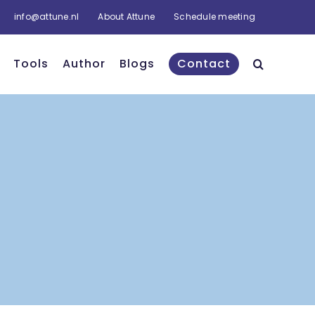
info@attune.nl
About Attune
Schedule meeting
Tools
Author
Blogs
Contact