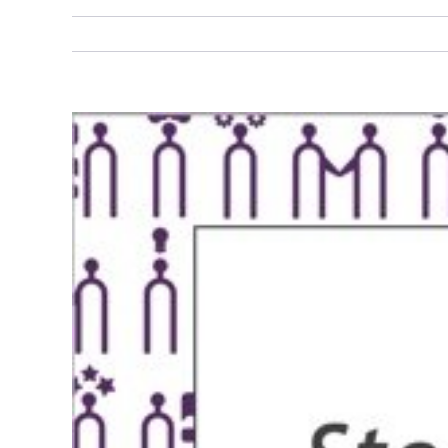
Bekijk
grotere
afbeelding