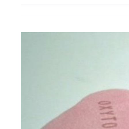
Bekijk
grotere
afbeelding