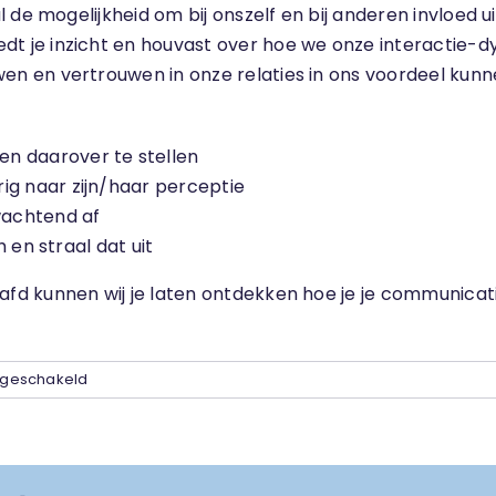
 de mogelijkheid om bij onszelf en bij anderen invloed 
 je inzicht en houvast over hoe we onze interactie-d
 en vertrouwen in onze relaties in ons voordeel kunne
n daarover te stellen
ig naar zijn/haar perceptie
fwachtend af
h en straal dat uit
d kunnen wij je laten ontdekken hoe je je communicati
voor
itgeschakeld
Voorbij
de
onzekerheid