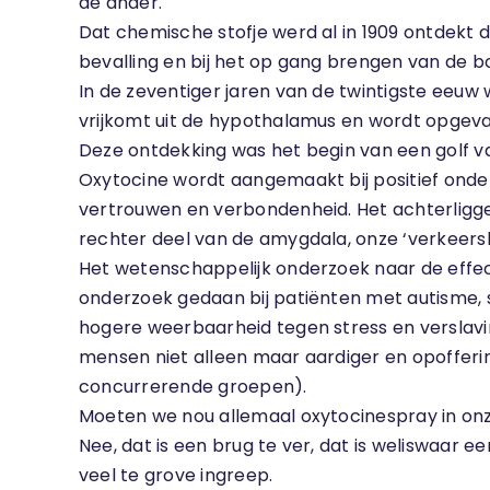
de ander.
Dat chemische stofje werd al in 1909 ontdek
bevalling en bij het op gang brengen van de b
In de zeventiger jaren van de twintigste eeuw 
vrijkomt uit de hypothalamus en wordt opgev
Deze ontdekking was het begin van een golf va
Oxytocine wordt aangemaakt bij positief onder
vertrouwen en verbondenheid. Het achterliggen
rechter deel van de amygdala, onze ‘verkeersl
Het wetenschappelijk onderzoek naar de effect
onderzoek gedaan bij patiënten met autisme, 
hogere weerbaarheid tegen stress en verslavin
mensen niet alleen maar aardiger en opofferin
concurrerende groepen).
Moeten we nou allemaal oxytocinespray in on
Nee, dat is een brug te ver, dat is weliswaar 
veel te grove ingreep.