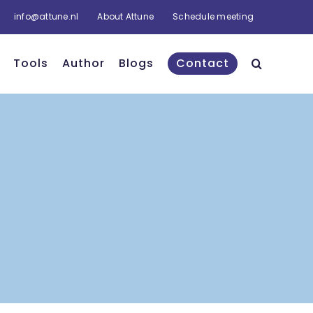
info@attune.nl
About Attune
Schedule meeting
Tools
Author
Blogs
Contact