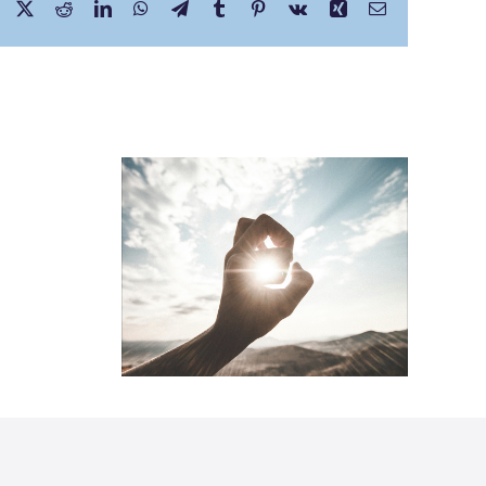
Facebook
X
Reddit
LinkedIn
WhatsApp
Telegram
Tumblr
Pinterest
Vk
Xing
E-
mail