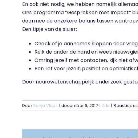
En ook niet nodig, we hebben namelijk allemaal
Ons programma “Gesprekken met Impact” biedt
daarmee de onzekere balans tussen wantrouwen
Een tipje van de sluier:
Check of je aannames kloppen door vrage
Reik de ander de hand en wees nieuwsgier
Omring jezelf met contacten, kijk niet a
Ben lief voor jezelf, positief en optimistisc
Door neurowetenschappelijk onderzoek gestaaf
Door
Sonja Vlaar
|
december 6, 2017
|
Alle
|
Reacties u