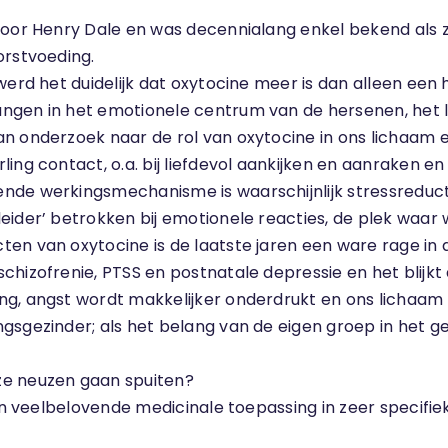
t door Henry Dale en was decennialang enkel bekend al
orstvoeding.
werd het duidelijk dat oxytocine meer is dan alleen een
angen in het emotionele centrum van de hersenen, het 
n onderzoek naar de rol van oxytocine in ons lichaam e
ling contact, o.a. bij liefdevol aankijken en aanraken 
de werkingsmechanisme is waarschijnlijk stressreductie,
eider’ betrokken bij emotionele reacties, de plek waar
en van oxytocine is de laatste jaren een ware rage in 
schizofrenie, PTSS en postnatale depressie en het bli
g, angst wordt makkelijker onderdrukt en ons lichaam 
gsgezinder; als het belang van de eigen groep in het ge
ze neuzen gaan spuiten?
een veelbelovende medicinale toepassing in zeer specifie