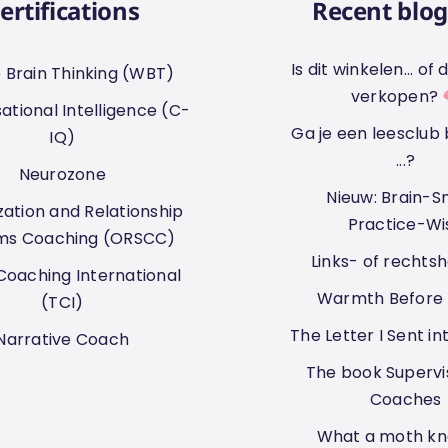
ertifications
Recent blog
Is dit winkelen... o
 Brain Thinking (WBT)
verkopen?
ational Intelligence (C-
Ga je een leesclub
IQ)
...?
Neurozone
Nieuw: Brain-S
ation and Relationship
Practice-Wi
ms Coaching (ORSCC)
Links- of rechts
oaching International
Warmth Before 
(TCI)
The Letter I Sent in
Narrative Coach
The book Supervis
Coaches
What a moth know