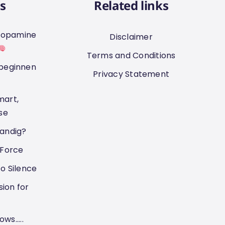
s
Related links
f dopamine
Disclaimer
Terms and Conditions
 beginnen
Privacy Statement
mart,
se
handig?
Force
to Silence
ion for
s.....