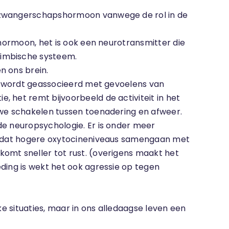
s zwangerschapshormoon vanwege de rol in de
 hormoon, het is ook een neurotransmitter die
limbische systeem.
n ons brein.
en wordt geassocieerd met gevoelens van
 het remt bijvoorbeeld de activiteit in het
 we schakelen tussen toenadering en afweer.
de neuropsychologie. Er is onder meer
jkt dat hogere oxytocineniveaus samengaan met
komt sneller tot rust. (overigens maakt het
ding is wekt het ook agressie op tegen
ke situaties, maar in ons alledaagse leven een