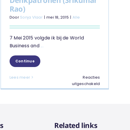
Rao)
Door
Sonja Vlaar
|
mei 18, 2015
|
Alle
7 Mei 2015 volgde ik bij de World
Business and
...
Continue
r?
Lees meer
Reacties
voor
uitgeschakeld
Denkpatronen
(Srikumar
Rao)
s
Related links