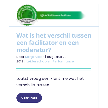
Wat is het verschil tussen
een facilitator en een
moderator?
Door
Sonja Vlaar
|
augustus 29,
2019
|
Leiderschap en Performance
Laatst vroeg een klant me wat het
verschil is tussen
...
Continue