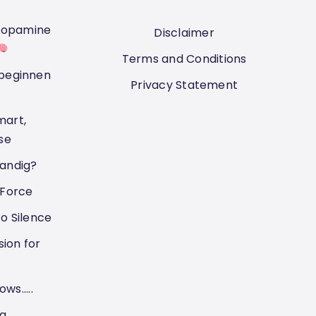
f dopamine
Disclaimer
Terms and Conditions
 beginnen
Privacy Statement
mart,
se
handig?
Force
to Silence
ion for
s.....
ng