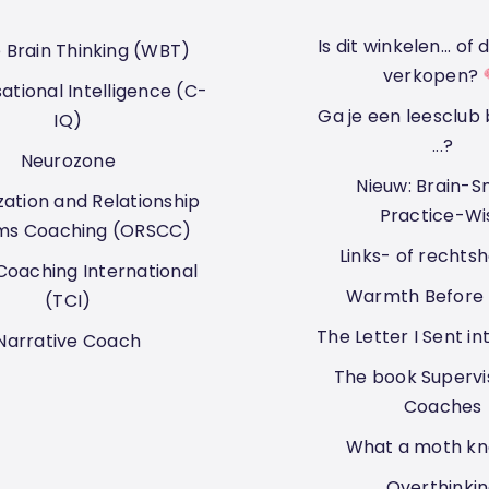
Is dit winkelen... o
 Brain Thinking (WBT)
verkopen?
ational Intelligence (C-
Ga je een leesclub
IQ)
...?
Neurozone
Nieuw: Brain-S
ation and Relationship
Practice-Wi
ms Coaching (ORSCC)
Links- of rechts
oaching International
Warmth Before 
(TCI)
The Letter I Sent in
Narrative Coach
The book Supervis
Coaches
What a moth know
Overthinki