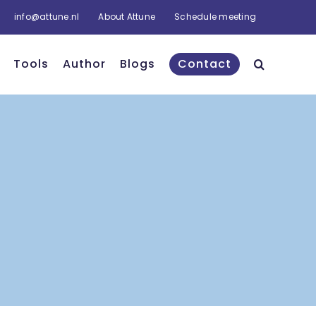
info@attune.nl
About Attune
Schedule meeting
Tools
Author
Blogs
Contact