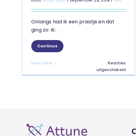
Door
Sonja Vlaar
|
september 29, 2019
|
Alle
Onlangs had ik een praatje en dat
ging zo: Ik:
...
Continue
Lees meer
Reacties
voor
uitgeschakeld
Wat
klag
met
ons
doet
C