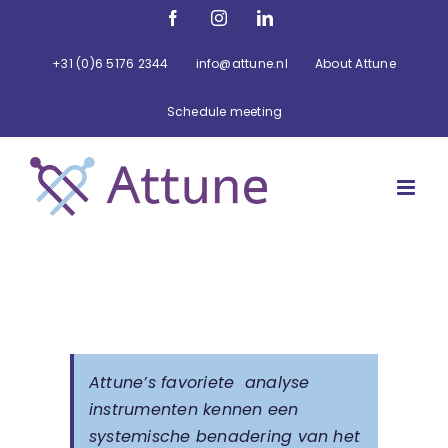
Ga
Facebook
Instagram
LinkedIn
naar
inhoud
+31 (0)6 5176 2344
info@attune.nl
About Attune
Schedule meeting
Attune’s favoriete analyse
instrumenten kennen een
systemische benadering van het