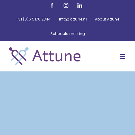
Ga
Facebook
Instagram
LinkedIn
naar
inhoud
+31 (0)6 5176 2344
info@attune.nl
About Attune
Schedule meeting