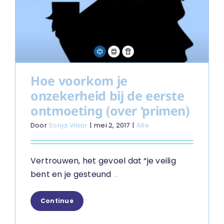
Hoe voorkom je
onzekerheid bij de eerste
ontmoeting (over ‘primen)
Door
Sonja Vlaar
|
mei 2, 2017
|
Alle
Vertrouwen, het gevoel dat “je veilig
bent en je gesteund
...
Continue