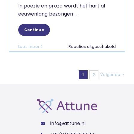
In poëzie en proza wordt het hart al
eeuwenlang bezongen
...
Continue
voor
Lees meer
Reacties uitgeschakeld
Het
hart
als
onderde
1
2
Volgende
van
ons
brein
info@attune.nl