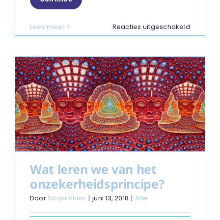
voor
Lees meer
Reacties uitgeschakeld
Attune
2004-
2019
Wat leren we van het
onzekerheidsprincipe?
Door
Sonja Vlaar
|
juni 13, 2018
|
Alle