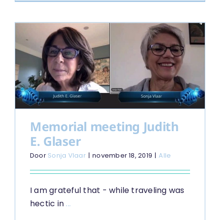
Emotione
Intelligen
Skills
Memorial meeting Judith
E. Glaser
Door
Sonja Vlaar
|
november 18, 2019
|
Alle
I am grateful that - while traveling was
hectic in
...