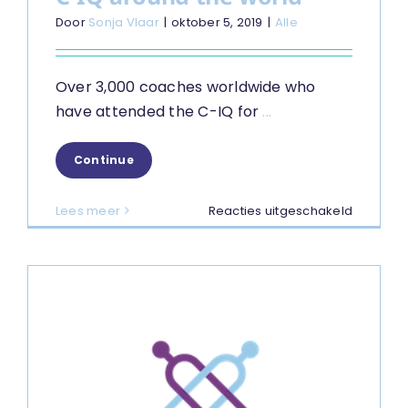
Door
Sonja Vlaar
|
oktober 5, 2019
|
Alle
Over 3,000 coaches worldwide who
have attended the C-IQ for
...
Continue
voor
Lees meer
Reacties uitgeschakeld
C-
IQ
around
the
world