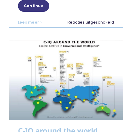
Continue
voor
Lees meer
Reacties uitgeschakeld
Memoria
meeting
Judith
E.
Glaser
C-IQ around the world