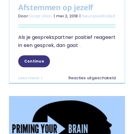
Afstemmen op jezelf
Door
Sonja Vlaar
|
mei 2, 2018
|
Neuroplasticiteit
Als je gesprekspartner positief reageert
in een gesprek, dan gaat
...
Continue
voor
Lees meer
Reacties uitgeschakeld
Afstemm
op
jezelf