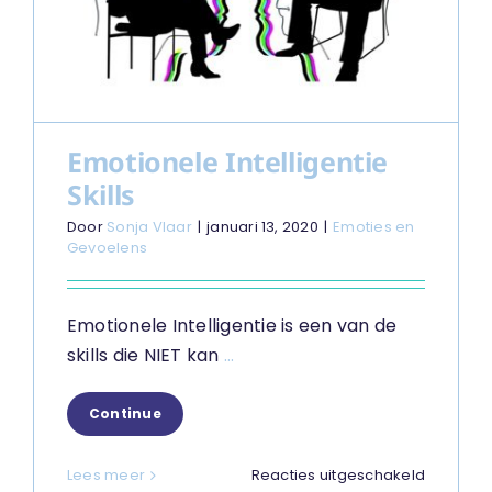
Emotionele Intelligentie
Skills
Door
Sonja Vlaar
|
januari 13, 2020
|
Emoties en
Gevoelens
Emotionele Intelligentie is een van de
skills die NIET kan
...
Continue
voor
Lees meer
Reacties uitgeschakeld