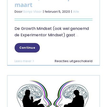
maart
Door
Sonja Vlaar
|
februari 5, 2020
|
Alle
De Growth Mindset (ook wel genoemd
de Experimentor Mindset) gaat
...
Continue
voor
Lees meer
Reacties uitgeschakeld
Van
Fixed
naar
Growth
Mindset,
Worksho
25
maart