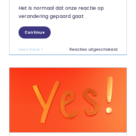
Het is normaal dat onze reactie op
verandering gepaard gaat
...
Continue
voor
Lees meer
Reacties uitgeschakeld
Wat
leren
we
van
het
onzekerh